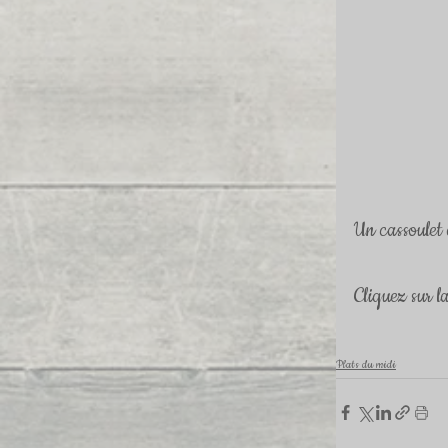
Un cassoulet 
Cliquez sur l
Plats du midi