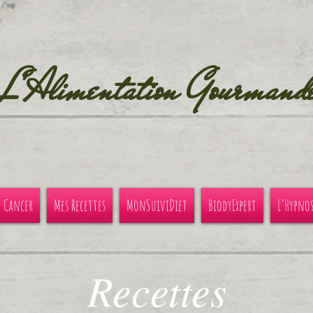
L'Alimentation Gourmand
u Cancer
Mes Recettes
MonSuiviDiet
BiodyExpert
L'Hypno
Recettes