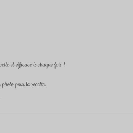
ette et efficace à chaque fois ! 
a photo pour la recette.
e