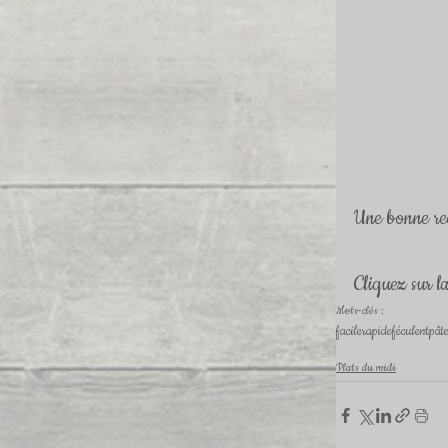
Une bonne rec
Cliquez sur l
Mots-clés :
facile
rapide
féculent
pât
Plats du midi