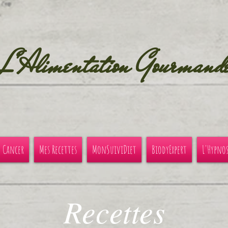
L'Alimentation Gourmand
u Cancer
Mes Recettes
MonSuiviDiet
BiodyExpert
L'Hypno
Recettes