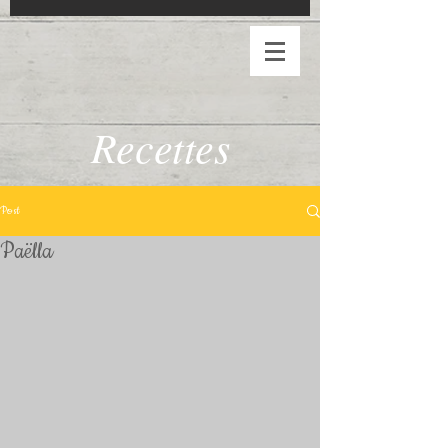
Recettes
Post
Paëlla