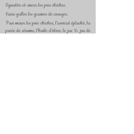
Egoutter et rincer les pois chiches.
Faire griller les graines de courges.
Puis mixer les pois chiches, l’avocat épluché, la 
purée de sésame, l’huile d’olive, le jus ½ jus de 
citron et les ¾ des graines de courges grillées.
Ajouter l’huile jusqu’à l’obtention d’une 
texture lisse (l’houmous ne doit être ni trop 
liquide, ni trop compact)
Saler et poivrer.
Débarrasser dans un petit bol,  et parsemer de 
coriandre fraiche et du reste des graines de 
courges grillées.
Mots-clés :
apéritif
avocat
graines
Apéritifs