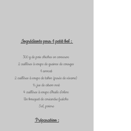
Ingrédients pour 1 petit bol : 
300 g de pois chiches en conserve  
2 cuillères à soupe de graines de courges  
1 avocat  
2 cuillères à soupe de tahin (purée de sésame)  
½ jus de citron vert  
4 cuillères à soupe d’huile d’olive  
Un bouquet de coriandre fraîche  
Sel, poivre 
Préparation :