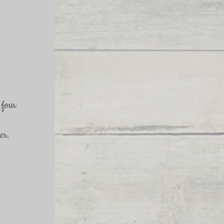
 four 
er.