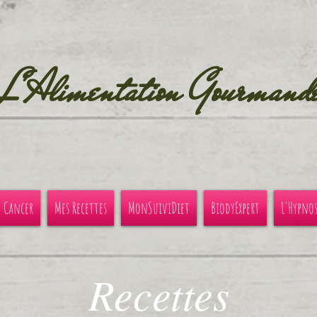
L'Alimentation Gourmand
u Cancer
Mes Recettes
MonSuiviDiet
BiodyExpert
L'Hypno
Recettes