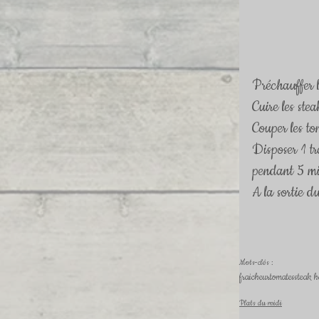
Préchauffer 
Cuire les stea
Couper les to
Disposer 1 tr
pendant 5 mi
A la sortie d
Mots-clés :
fraicheur
tomates
steak 
Plats du midi