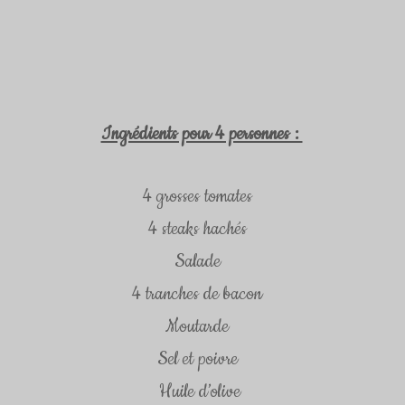
Ingrédients pour 4 personnes : 
4 grosses tomates  
4 steaks hachés  
Salade  
4 tranches de bacon  
Moutarde  
Sel et poivre  
Huile d’olive 