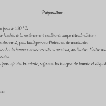
Préparation :
le four à 180 °C.
ks hachés à la poêle avec 1 cuillère à soupe d’huile d’olive.
mates en 2, puis badigeonner l’intérieur de moutarde.
anche de bacon sur une moitié et un steak sur l’autre. Mettre au
nutes.
u four, ajouter la salade, refermer les burgers de tomate et dégust
haché