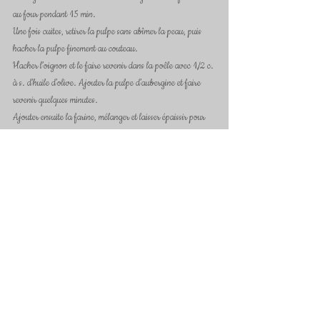
au four pendant 15 min.
Une fois cuites, retirer la pulpe sans abîmer la peau, puis 
hacher la pulpe finement au couteau.
Hacher l’oignon et le faire revenir dans la poêle avec 1/2 c. 
à s. d’huile d’olive. Ajouter la pulpe d’aubergine et faire 
revenir quelques minutes.
Ajouter ensuite la farine, mélanger et laisser épaissir pour 
faire un roux.
Ensuite ajouter le lait et prolonger la cuisson pendant 
quelques minutes sans cesser de remuer (comme si vous 
faisiez une béchamel).
Monter les blancs en neige.
Hors du feu, ajouter les jaunes d’œufs, les 4 épices, sel, 
poivre, mélanger bien, puis incorporer ensuite les blancs en 
neige.
Remplir les peaux d’aubergines de cette préparation, mettre 
au four, et faire cuire 15 min.
Juste avant de servir, ajouter le parmesan.