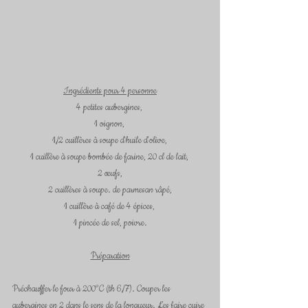
Ingrédients pour 4 personne
4 petites aubergines, 
1 oignon, 
1/2 cuillères à soupe d'huile d'olive, 
1 cuillère à soupe bombée de farine, 20 cl de lait, 
 2 œufs, 
 2 cuillères à soupe. de parmesan râpé, 
1 cuillère à café de 4 épices, 
1 pincée de sel, poivre.
Préparation
Préchauffer le four à 200°C (th 6/7). Couper les 
aubergines en 2 dans le sens de la longueur. Les faire cuire 