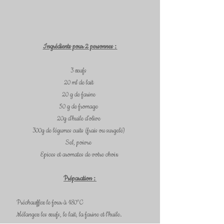
Ingrédients pour 2 personnes : 
3 œufs  
20 ml de lait  
20 g de farine  
50 g de fromage  
20g d’huile d’olive  
300g de légumes cuits (frais ou surgelé)  
Sel, poivre  
Epices et aromates de votre choix 
Préparation : 
     Préchauffez le four à 180°C
     Mélangez les œufs, le lait, la farine et l’huile.