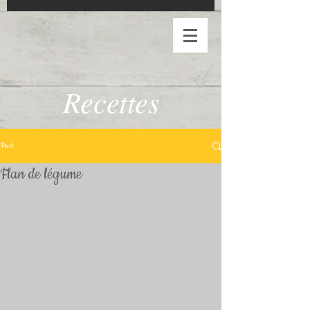
Recettes
Post
Flan de légume