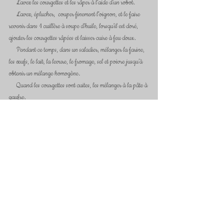
     Lavez les courgettes et les râper à l’aide d’un robot.
     Lavez, éplucher,  couper finement l’oignon, et le faire 
revenir dans 1 cuillère à soupe d’huile, lorsqu’il est doré, 
ajouter les courgettes râpées et laisser cuire à feu doux.
     Pendant ce temps, dans un saladier, mélanger la farine, 
les œufs, le lait, la levure, le fromage, sel et poivre jusqu’à 
obtenir un mélange homogène.
     Quand les courgettes sont cuites, les mélanger à la pâte à 
gaufre.
     Faites chauffer le gaufrier. Huilez-le, versez-y une petite 
louche de pâte, fermez et retournez-le.      Laissez cuire 5 à 
10 min. Renouvelez l'opération pour les autres gaufres.
     Pour le fromage blanc, assaisonnez-le  et y ajouter la 
ciboulette ciselée.
     Pour le dressage, sur la gaufre de courgette disposer une 
cuillère à soupe de sauce au fromage blanc et 1 tranche de 
saumon fumé.
     Servir accompagnée d’une petite salade.