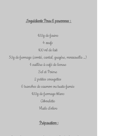
Ingrédients Pour 6 personnes : 
100g de farine  
4 œufs  
100 ml de lait  
50g de fromage (comté, cantal, gruyère, mozzarella …)  
1 cuillère à café de levure  
Sel et Poivre  
2 petites courgettes  
6 tranches de saumon ou truite fumée  
100g de fromage blanc  
Ciboulette  
Huile d’olive 
Préparation :