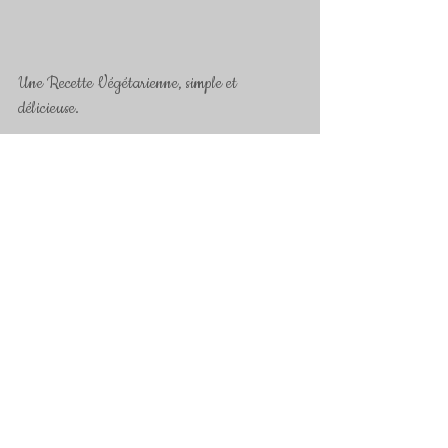
Une Recette Végétarienne, simple et 
délicieuse. 
Cliquez sur la photo pour accéder à la recette.
Mots-clés :
végétarien
plat midi
tofu
Plats du midi
Plats Végétariens