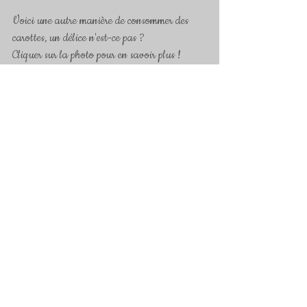
Voici une autre manière de consommer des 
carottes, un délice n'est-ce pas ? 
Cliquer sur la photo pour en savoir plus !
Mots-clés :
végétarien
repas du soir
plat midi
Entrées
Plats Végétariens
Apéritifs