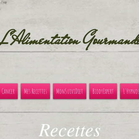
L'Alimentation Gourmand
u Cancer
Mes Recettes
MonSuiviDiet
BiodyExpert
L'Hypno
Recettes