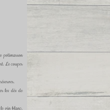
le potimarron 
nt. Le couper 
réserver.
er les dés de 
le vin blanc. 