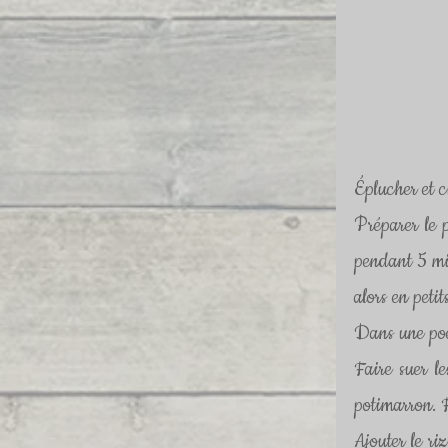
Éplucher et ci
Préparer le p
pendant 5 min
alors en petit
Dans une poêl
Faire suer le
potimarron. 
Ajouter le ri