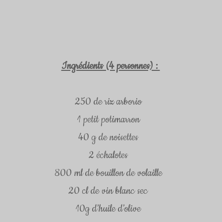
Ingrédients (4 personnes) : 
250 de riz arborio  
1 petit potimarron  
40 g de noisettes  
2 échalotes  
800 ml de bouillon de volaille  
20 cl de vin blanc sec  
10g d’huile d’olive  