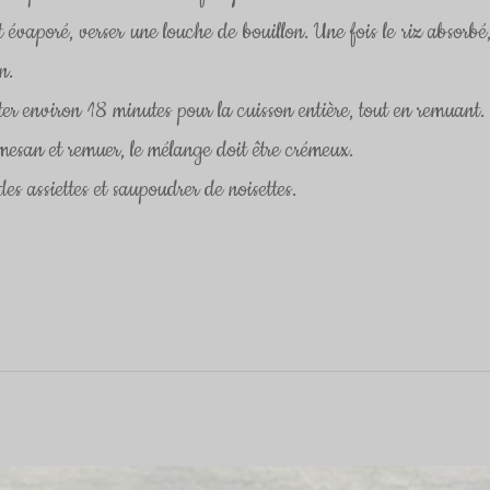
st évaporé, verser une louche de bouillon. Une fois le riz absorbé,
n.
er environ 18 minutes pour la cuisson entière, tout en remuant.
mesan et remuer, le mélange doit être crémeux.
es assiettes et saupoudrer de noisettes.