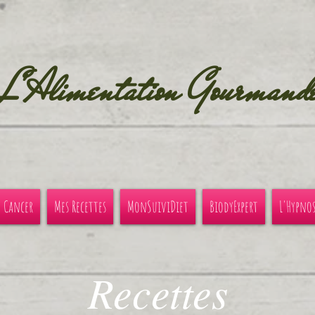
L'Alimentation Gourmand
u Cancer
Mes Recettes
MonSuiviDiet
BiodyExpert
L'Hypno
Recettes