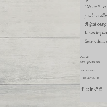
Dés qu'il s'e
peu le bouillo
Il faut compt
Verser le par
Server dans d
Mots-clés :
accompagnement
Plats du midi
Plats Végétariens