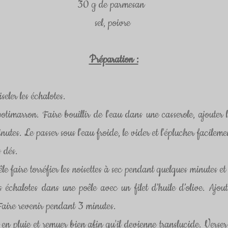
30 g de parmesan  
sel, poivre 
Préparation :
seler les échalotes.
otimarron. Faire bouillir de l'eau dans une casserole, ajouter 
utes. Le passer sous l'eau froide, le vider et l'éplucher facileme
s dés.
e faire torréfier les noisettes à sec pendant quelques minutes et 
s échalotes dans une poêle avec un filet d’huile d’olive. Ajout
Faire revenir pendant 3 minutes.
z en pluie et remuer bien afin qu'il devienne translucide. Verser 