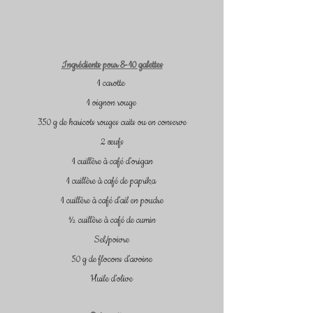
Ingrédients pour 8-10 galettes
1 carotte 
1 oignon rouge 
350 g de haricots rouges cuits ou en conserve
2 œufs
1 cuillère à café d’origan
1 cuillère à café de paprika 
1 cuillère à café d’ail en poudre
½ cuillère à café de cumin
Sel/poivre
50 g de flocons d’avoine
Huile d’olive