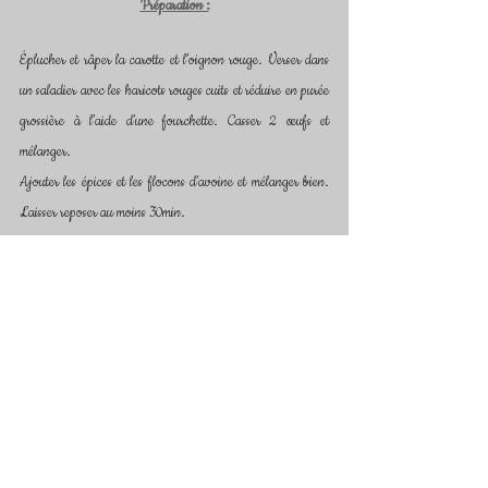
Préparation :
Éplucher et râper la carotte et l’oignon rouge. Verser dans 
un saladier avec les haricots rouges cuits et réduire en purée 
grossière à l’aide d’une fourchette. Casser 2 œufs et 
mélanger.
Ajouter les épices et les flocons d’avoine et mélanger bien. 
Laisser reposer au moins 30min. 
Préchauffer le four à 200°C.
Couvrir une plaque de cuisson avec du papier sulfurisé.
Former des galettes assez épaisses (8 ou 10 en fonction de la 
taille souhaitée).
A l’aide d’un pinceau, badigeonner le dessus des galettes 
avec de l’huile d’olive. Enfourner 20min.
Sortir la plaque, retourner délicatement les galettes, et 
badigeonner l’autre face d’huile d’olive. Enfourner de 
nouveau pour une dizaine de minutes.