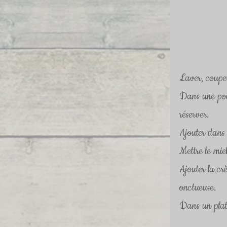
Laver, couper
Dans une poêle
réserver.
Ajouter dans l
Mettre le mie
Ajouter la cr
onctueuse.
Dans un plat,