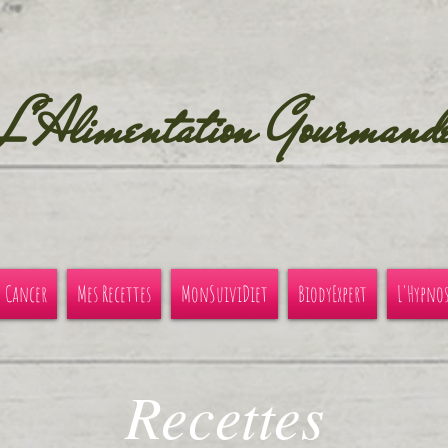
L'Alimentation Gourmand
u Cancer
Mes Recettes
MonSuiviDiet
BiodyExpert
L'Hypno
Recettes