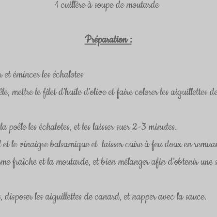
1 cuillère à soupe de moutarde 
Préparation :
 et émincer les échalotes
, mettre le filet d’huile d’olive et faire colorer les aiguillettes 
a poêle les échalotes, et les laisser suer 2-3 minutes.
l et le vinaigre balsamique et  laisser cuire à feu doux en remua
ème fraîche et la moutarde, et bien mélanger afin d’obtenir une 
 disposer les aiguillettes de canard, et napper avec la sauce.