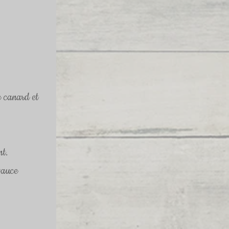
de canard et 
nt.
sauce 