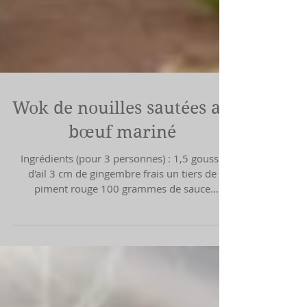
Wok de nouilles sautées au
bœuf mariné
Ingrédients (pour 3 personnes) : 1,5 gousse
d'ail 3 cm de gingembre frais un tiers de
piment rouge 100 grammes de sauce
asiatique sucrée 30 ml de sauce soja 300 g
d'émincé de bœuf 1 courgette 2 poivrons
jaune ou rouge 150 grammes de nouilles
chinoises 30 g de noix de cajou concassées 3
cuillères à soupe d'huile de tournesol Poivre
et sel Préparation : Dans une grande casserole