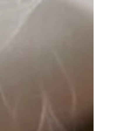
faire bouillir de l'eau. Pendant ce temps ciseler
l'ail, râpé le gingembre