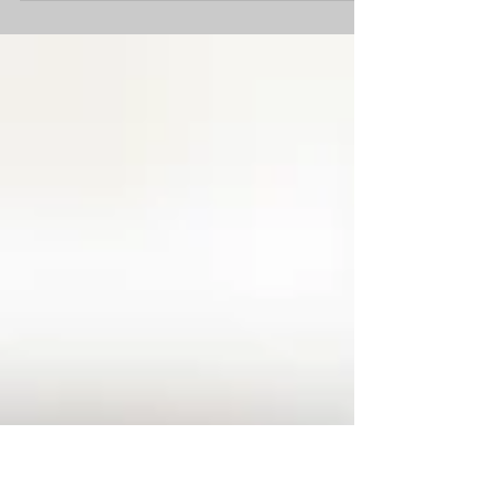
préalablement cuits à l'eau une dizaine de
minutes ou une boîte de maïs 2 oignons 2
gousses d'ail Sel 2 cuillères à soupe d'huile
d'olive Piment en poudre (facultatif) Feuilles
de brick 2 oignons 1 courgette 1 poivron
rouge Quelques tomates séchées Préparation
: Crème de maïs Faire revenir les oignons et
l'ail dans l'huile d'olive. Ajouter le maïs couvrir
d'eau et mettre le tout à cuire pendant 20
minutes. Une fois cuit, égoutter